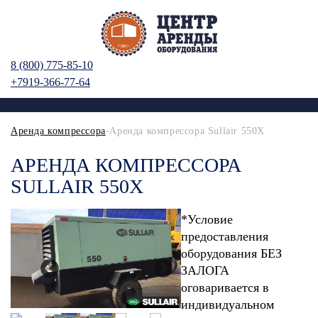
8 (800) 775-85-10
+7919-366-77-64
Аренда компрессора
-Аренда компрессора Sullair 550X
АРЕНДА КОМПРЕССОРА
SULLAIR 550X
*Условие
предоставления
оборудования БЕЗ
ЗАЛОГА
оговаривается в
индивидуальном