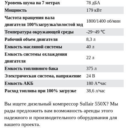
Уровень шума на 7 метрах
78 дБА
Мощность
179 кВт
Частота вращения вала
1800/1400 об/мин
двигателя 100%загрузка/холостой ход
Температура окружающей среды
-29~49 ℃
Рабочий объем двигателя
8,3 л
Емкость масляной системы
40 л
Емкость системы охлаждения
22 л
двигателя
Емкость топливного бака
375 л
Электрическая система, напряжение
24 В
Емкость АКБ
180 А*час
Расход топлива при 100% загрузке
38,6 л/час
Вы ищете дизельный компрессор Sullair 550X? Мы
рады предложить вам возможность аренды этого
надежного и производительного оборудования для
вашего проекта.