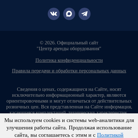
© 2026. Официальный сайт
"Центр аренды оборудования"
политика конфиденциальности
правила передачи и обработки персональных данных
Сведения о ценах, содержащиеся на Сайте, носят
исключительно информационный характер, являются
ориентировочными и могут отличаться от действительных
розничных цен. Вся представленная на Сайте информация,
касающаяся комплектаций, технических характеристик,
цветовых сочетаний, стоимости услуг, сервисного
Мы используем cookies и системы web-аналитики для
обслуживания, дополнительного оборудования, условий
улучшения работы сайта. Продолжая использование
аренды оборудования и т. п., ни при каких условиях не
сайта, вы соглашаетесь с этим и с
Политикой
является публичной офертой, определяемой положениями