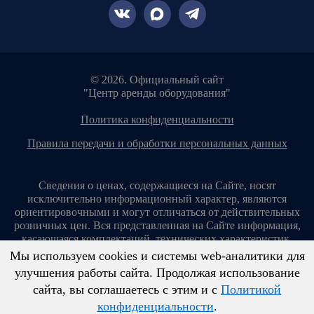
© 2026. Официальный сайт
"Центр аренды оборудования"
политика конфиденциальности
правила передачи и обработки персональных данных
Сведения о ценах, содержащиеся на Сайте, носят
исключительно информационный характер, являются
ориентировочными и могут отличаться от действительных
розничных цен. Вся представленная на Сайте информация,
касающаяся комплектаций, технических характеристик,
цветовых сочетаний, стоимости услуг, сервисного
Мы используем cookies и системы web-аналитики для
обслуживания, дополнительного оборудования, условий
улучшения работы сайта. Продолжая использование
аренды оборудования и т. п., ни при каких условиях не
сайта, вы соглашаетесь с этим и с
Политикой
является публичной офертой, определяемой положениями
ст. 437 Гражданского кодекса Российской Федерации.
конфиденциальности
.