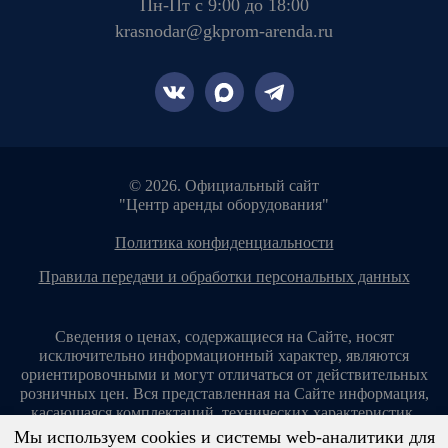
Пн-Пт с 9:00 до 18:00
krasnodar@gkprom-arenda.ru
© 2026. Официальный сайт
"Центр аренды оборудования"
политика конфиденциальности
правила передачи и обработки персональных данных
Сведения о ценах, содержащиеся на Сайте, носят
исключительно информационный характер, являются
ориентировочными и могут отличаться от действительных
розничных цен. Вся представленная на Сайте информация,
касающаяся комплектаций, технических характеристик,
цветовых сочетаний, стоимости услуг, сервисного
Мы используем cookies и системы web-аналитики для